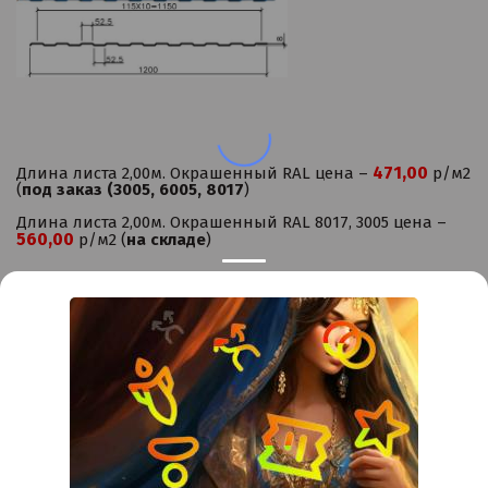
471,00
Длина листа 2,00м. Окрашенный RAL цена –
р/м2
(
под заказ (3005, 6005, 8017
)
Длина листа 2,00м. Окрашенный RAL 8017, 3005 цена –
560,00
р/м2 (
на складе
)
Контакты
Краснодар
Тимашевск
Темрюк
Privacy notice
+7 (861) 298-41-90
+7 (861) 298-41-90
Российская, дом 269/10А
krov@krovsystem.com
ЗАКАЗАТЬ ЗВОНОК