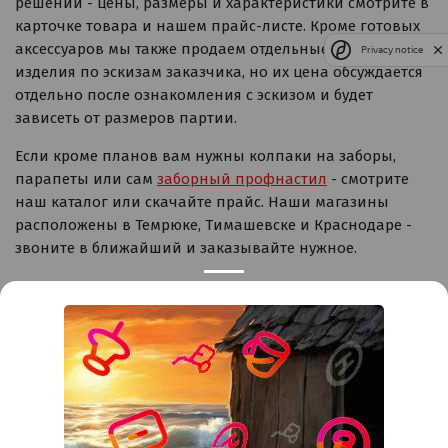
решений - цены, размеры и характеристики смотрите в
карточке товара и нашем прайс-листе. Кроме готовых
аксессуаров мы также продаем отдельные фасонные
Privacy notice
изделия по эскизам заказчика, но их цена обсуждается
отдельно после ознакомления с эскизом и будет
зависеть от размеров партии.
Если кроме планов вам нужны колпаки на заборы,
парапеты или сам
заборный профнастил
- смотрите
наш каталог или скачайте прайс. Наши магазины
расположены в Темрюке, Тимашевске и Краснодаре -
звоните в ближайший и заказывайте нужное.
Контакты
Краснодар
Тимашевск
Темрюк
+7 (861) 298-41-90
+7 (861) 298-41-90
Российская, дом 269/10А