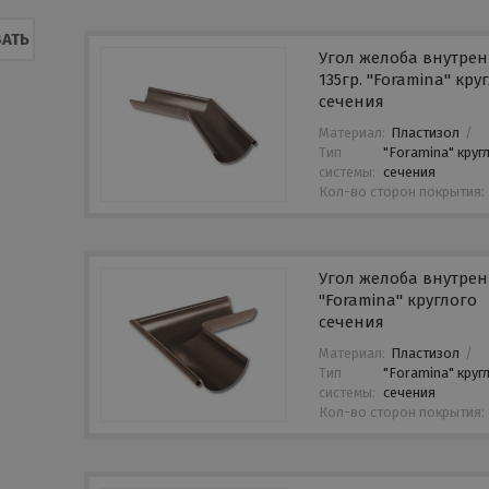
АТЬ
Угол желоба внутре
135гр. "Foramina" кру
сечения
Материал:
Пластизол
/
Тип
"Foramina" круг
системы:
сечения
Кол-во сторон покрытия:
Угол желоба внутре
"Foramina" круглого
сечения
Материал:
Пластизол
/
Тип
"Foramina" круг
системы:
сечения
Кол-во сторон покрытия: