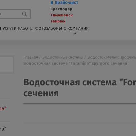
Прайс-лист
Краснодар
Тимашевск
Темрюк
И
УСЛУГИ
РАБОТЫ
ФОТОЗАБОРЫ
О КОМПАНИИ
Главная /
Водосточные системы /
Водосток МеталлПрофиль
Водосточная система "Foramina" круглого сечения
Водосточная система "Fo
сечения
na"
na"