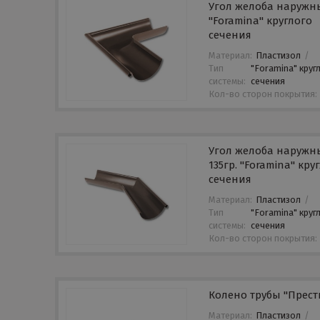
Угол желоба наруж
"Foramina" круглого
сечения
Материал:
Пластизол
/
Тип
"Foramina" круг
системы:
сечения
Кол-во сторон покрытия:
Угол желоба наруж
135гр. "Foramina" кру
сечения
Материал:
Пластизол
/
Тип
"Foramina" круг
системы:
сечения
Кол-во сторон покрытия:
Колено трубы "Прест
Материал:
Пластизол
/