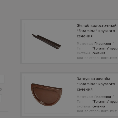
Желоб водосточный
"Foramina" круглого
сечения
Материал:
Пластизол
/
Тип
"Foramina" круг
системы:
сечения
Кол-во сторон покрытия:
Заглушка желоба
"Foramina" круглого
сечения
15
Материал:
Пластизол
/
Тип
"Foramina" круг
системы:
сечения
Кол-во сторон покрытия: