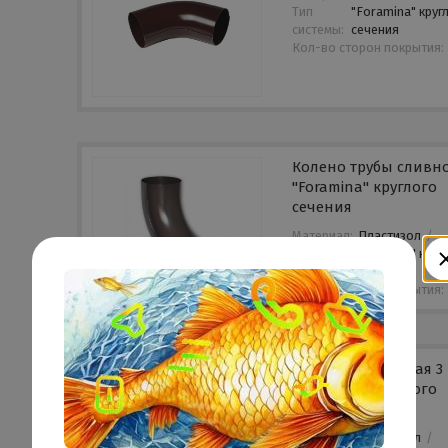
Тип
"Foramina" круг
системы:
сечения
Кол-во сторон покрытия:
Колено трубы сливн
"Foramina" круглого
сечения
Материал:
Пластизол
/
Тип
"Foramina" круг
системы:
сечения
Кол-во сторон покрытия:
Труба водосточная 3 
"Foramina" круглого
сечения
Материал:
Пластизол
/