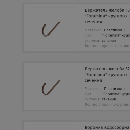
Держатель желоба 1
"Foramina" круглого
сечения
Материал:
Пластизол
/
Тип
"Foramina" круг
системы:
сечения
Кол-во сторон покрытия:
Держатель желоба 3
"Foramina" круглого
сечения
Материал:
Пластизол
/
Тип
"Foramina" круг
системы:
сечения
Кол-во сторон покрытия:
Воронка водосборна