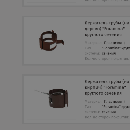
Держатель трубы (на
дерево) "Foramina"
круглого сечения
Материал:
Пластизол
/
Тип
"Foramina" круг
системы:
сечения
Кол-во сторон покрытия:
Держатель трубы (на
кирпич) "Foramina"
круглого сечения
Материал:
Пластизол
/
Тип
"Foramina" круг
системы:
сечения
Кол-во сторон покрытия: