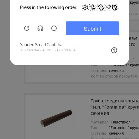
Тип
"Foramina" круг
системы:
сечения
Кол-во сторон покрытия:
Труба водосточнаям 2
"Foramina" круглого
сечения
Материал:
Пластизол
/
Тип
"Foramina" круг
системы:
сечения
Кол-во сторон покрытия:
Труба соединительн
1м.п. "Foramina" круг
сечения
Материал:
Пластизол
/
Тип
"Foramina" круг
системы:
сечения
Кол-во сторон покрытия: