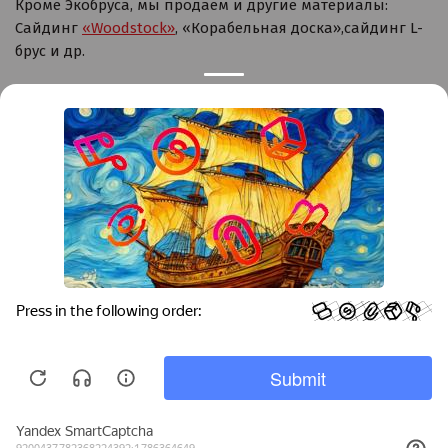
Кроме Экобруса, мы продаем и другие материалы:
Сайдинг
«Woodstock»
, «Корабельная доска»,сайдинг L-
брус и др.
Контакты
Краснодар
Тимашевск
Темрюк
+7 (861) 298-41-90
+7 (861) 298-41-90
Российская, дом 269/10А
krov@krovsystem.com
ЗАКАЗАТЬ ЗВОНОК
Copyright © "Кровельные системы", 2019
Информация на данном сайте носит ознакомительный характер и не является
публичной офертой
Политика конфиденциальности