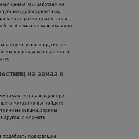
ным ценам. Мы работаем на
репутацию добросовестных,
аем как с розничными, так и с
любых объемах по максимально
 найдете у нас и другие, не
юс мы доставляем оплаченные
ыгее.
естниц на заказ в
аменимая составляющая при
нашего магазина вы найдете
стничные секции, экраны
е другое. И сможете
м подобрать подходящие