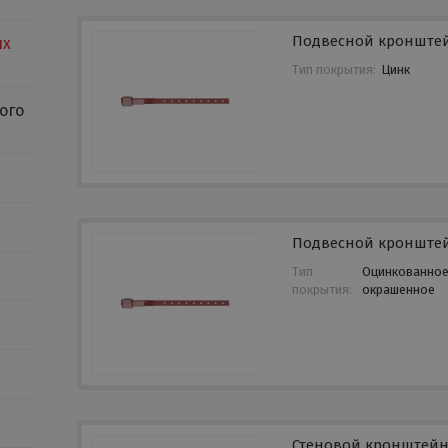
Подвесной кронште
ых
Тип покрытия:
Цинк
ого
Подвесной кронште
Тип
Оцинкованно
покрытия:
окрашенное
Стеновой кронштей