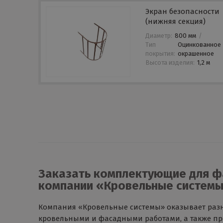
Экран безопасности
(нижняя секция)
Диаметр:
800 мм
/
Тип
Оцинкованное
покрытия:
окрашенное
Высота изделия:
1,2 м
Заказать комплектующие для ф
компании «Кровельные систем
Компания «Кровельные системы» оказывает разн
кровельными и фасадными работами, а также пр