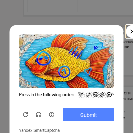
Секция лестницы
Тип
Оцинкованно
покрытия:
окрашенное
Экран безопасности
(последующие секци
Диаметр:
800 мм
/
Тип покрытия:
Цинк
/
Высота изделия:
1,2 м