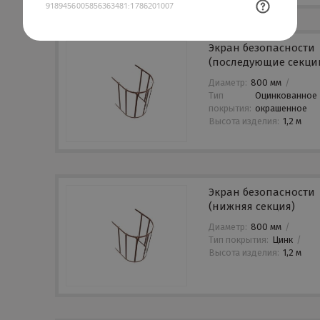
Экран безопасности
(последующие секци
Диаметр:
800 мм
/
Тип
Оцинкованное
покрытия:
окрашенное
Высота изделия:
1,2 м
Экран безопасности
(нижняя секция)
Диаметр:
800 мм
/
Тип покрытия:
Цинк
/
Высота изделия:
1,2 м