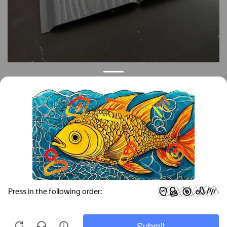
Контакты
Краснодар
Тимашевск
Темрюк
+7 (861) 298-41-90
+7 (861) 298-41-90
Российская, дом 269/10А
krov@krovsystem.com
ЗАКАЗАТЬ ЗВОНОК
Copyright © "Кровельные системы", 2019