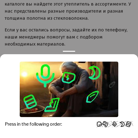
каталоге вы найдете этот утеплитель в ассортименте. У
нас представлены разные производители и разная
толщина полотна из стекловолокна.
Если у вас остались вопросы, задайте их по телефону,
наши менеджеры помогут вам с подбором
необходимых материалов.
Контакты
Краснодар
Тимашевск
Темрюк
+7 (861) 298-41-90
+7 (861) 298-41-90
Российская, дом 269/10А
krov@krovsystem.com
ЗАКАЗАТЬ ЗВОНОК
Copyright © "Кровельные системы", 2019