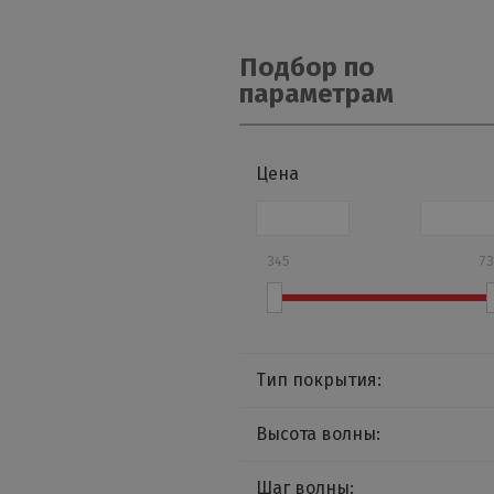
Подбор по
параметрам
Цена
345
7
Тип покрытия:
Agneta
Высота волны:
GreenCoatPural
8 мм
Шаг волны:
PURMAN