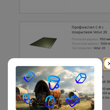
Профнастил С-8 с
покрытием Velur 20
Полезная ширина:
1150 м
Расчетная ширина:
1200 
Тип покрытия:
Velur 20
Профнастил С-8 с
покрытием Quarzit li
Полезная ширина:
1150 м
Расчетная ширина:
1200 
Тип покрытия:
Quarzit lite