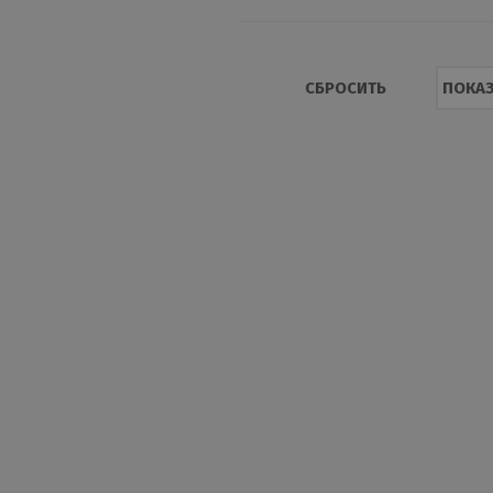
Prisma
115 мм
Pural
СБРОСИТЬ
ПОКАЗ
Quarzit
Quarzit lite
Quarzit matt
Safari
Velur 20
Мат.гранит
Полиэстер
Пуретан
Текстур
Цинк