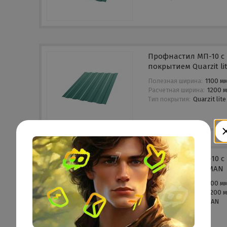
Профнастил МП-10 с
покрытием Quarzit li
Полезная ширина:
1100 м
Расчетная ширина:
1200 
Тип покрытия:
Quarzit lite
Профнастил МП-10 с
покрытием PURMAN
Полезная ширина:
1100 м
Расчетная ширина:
1200 
Тип покрытия:
PURMAN