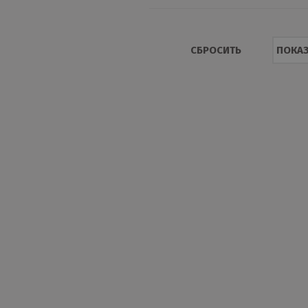
PURMAN
100 мм
Prisma
СБРОСИТЬ
ПОКАЗ
Quarzit
Quarzit lite
Quarzit matt
Safari
Velur 20
VikingMP
Мат.гранит
Полиэстер
Пуретан
Текстур
Цинк