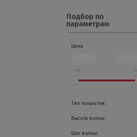
Подбор по
параметрам
Цена
346
7
Тип покрытия:
Agneta
Высота волны:
Cloudy
10 мм
Шаг волны:
GreenCoatPural