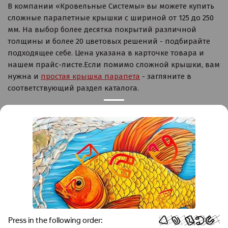
В компании «Кровельные Системы» вы можете купить
сложные парапетные крышки с шириной от 125 до 250
мм. На выбор более десятка покрытий различной
толщины и более 20 цветовых решений - подбирайте
подходящее себе. Цена указана в карточке товара и
нашем прайс-листе.Если помимо сложной крышки, вам
нужна и
простая крышка парапета
- загляните в
соответствующий раздел каталога.
Контакты
Краснодар
Тимашевск
Темрюк
+7 (861) 298-41-90
+7 (861) 298-41-90
Российская, дом 269/10А
krov@krovsystem.com
ЗАКАЗАТЬ ЗВОНОК