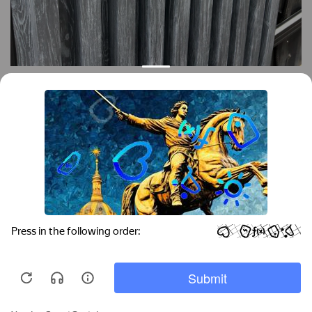
Контакты
Краснодар
Тимашевск
Темрюк
+7 (861) 298-41-90
+7 (861) 298-41-90
Российская, дом 269/10А
krov@krovsystem.com
ЗАКАЗАТЬ ЗВОНОК
Copyright © "Кровельные системы", 2019
Информация на данном сайте носит ознакомительный характер и не является
публичной офертой