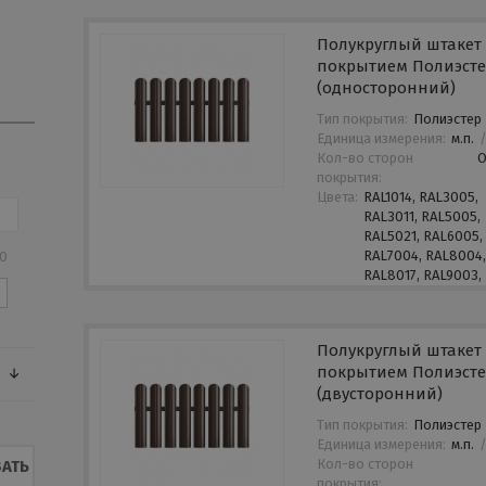
Полукруглый штакет 
покрытием Полиэст
(односторонний)
Тип покрытия:
Полиэстер
Единица измерения:
м.п.
Кол-во сторон
покрытия:
Цвета:
RAL1014, RAL3005,
RAL3011, RAL5005,
RAL5021, RAL6005,
RAL7004, RAL8004
50
RAL8017, RAL9003,
Полукруглый штакет 
покрытием Полиэст
(двусторонний)
Тип покрытия:
Полиэстер
Единица измерения:
м.п.
Кол-во сторон
АТЬ
покрытия: