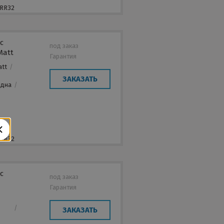
 RR32
с
под заказ
Matt
Гарантия
att
/
/
ЗАКАЗАТЬ
Одна
/
,
 RR32
с
под заказ
Гарантия
/
ЗАКАЗАТЬ