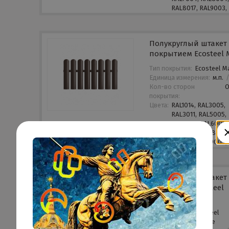
RAL8017, RAL9003,
Полукруглый штакет 
покрытием Ecosteel 
Тип покрытия:
Ecosteel M
Единица измерения:
м.п.
Кол-во сторон
покрытия:
Цвета:
RAL1014, RAL3005,
RAL3011, RAL5005,
RAL5021, RAL6005,
RAL7004, RAL8004
RAL8017, RAL9003,
Полукруглый штакет 
покрытием Ecosteel
Texture
Тип
Ecosteel
покрытия:
Texture