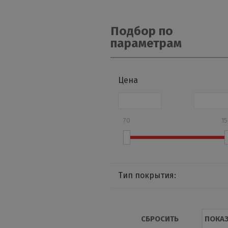
Подбор по
параметрам
Цена
70
1
Тип покрытия:
Colority Print
Colority Print Twincolor
СБРОСИТЬ
ПОКАЗ
Ecosteel