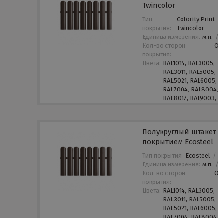
Twincolor
Тип
Colority Print
покрытия:
Twincolor
Единица измерения:
м.п.
Кол-во сторон
покрытия:
Цвета:
RAL1014, RAL3005,
RAL3011, RAL5005,
RAL5021, RAL6005,
RAL7004, RAL8004
RAL8017, RAL9003,
Полукруглый штакет 
покрытием Ecosteel
Тип покрытия:
Ecosteel
/
Единица измерения:
м.п.
Кол-во сторон
покрытия:
Цвета:
RAL1014, RAL3005,
RAL3011, RAL5005,
RAL5021, RAL6005,
RAL7004, RAL8004