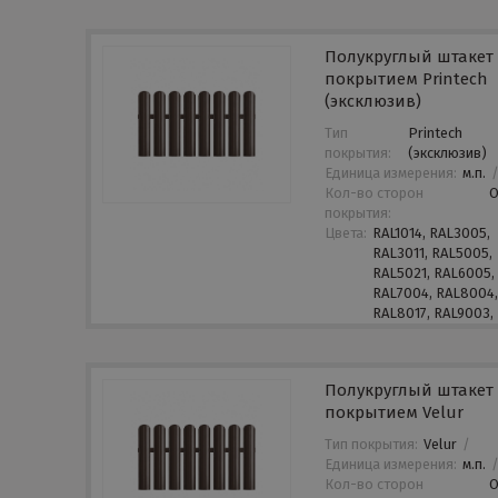
Полукруглый штакет 
покрытием Printech
(эксклюзив)
Тип
Printech
покрытия:
(эксклюзив)
Единица измерения:
м.п.
Кол-во сторон
покрытия:
Цвета:
RAL1014, RAL3005,
RAL3011, RAL5005,
RAL5021, RAL6005,
RAL7004, RAL8004
RAL8017, RAL9003,
Полукруглый штакет 
покрытием Velur
Тип покрытия:
Velur
/
Единица измерения:
м.п.
Кол-во сторон