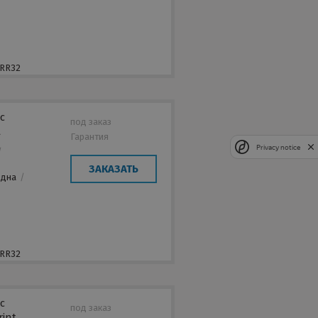
,
 RR32
с
под заказ
t
Гарантия
Privacy notice
/
/
ЗАКАЗАТЬ
Одна
/
,
 RR32
с
под заказ
rint