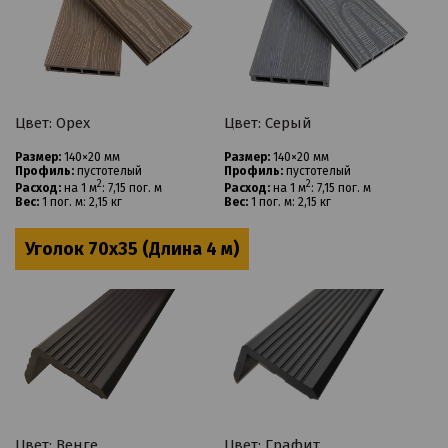
Цвет: Ореx
Цвет: Серый
Размер:
140×20 мм
Размер:
140×20 мм
Профиль:
пустотелый
Профиль:
пустотелый
2
2
Расход:
на 1 м
: 7,15 пог. м
Расход:
на 1 м
: 7,15 пог. м
Вес:
1 пог. м: 2,15 кг
Вес:
1 пог. м: 2,15 кг
Уголок 70x35 (Длина 4 м)
Цвет: Венге
Цвет: Графит