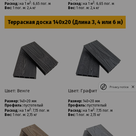
2
2
Расход:
на 1 м
: 6,65 пог. м
Расход:
на 1 м
: 6,65 пог. м
Вес:
1 пог. м: 2,4 кг
Вес:
1 пог. м: 2,4 кг
Террасная доска 140х20 (Длина 3, 4 или 6 м)
Privacy notice
Цвет: Венге
Цвет: Графит
Размер:
140×20 мм
Размер:
140×20 мм
Профиль:
пустотелый
Профиль:
пустотелый
2
2
Расход:
на 1 м
: 7,15 пог. м
Расход:
на 1 м
: 7,15 пог. м
Вес:
1 пог. м: 2,15 кг
Вес:
1 пог. м: 2,15 кг