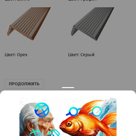
Цвет: Ореx
Цвет: Серый
ПРОДОЛЖИТЬ
Контакты
Краснодар
Тимашевск
Темрюк
+7 (861) 298-41-90
+7 (861) 298-41-90