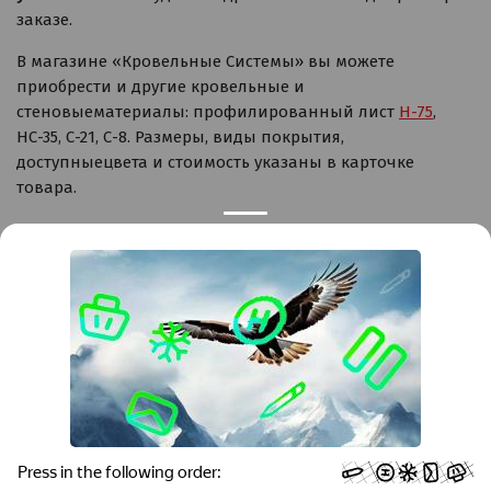
заказе.
В магазине «Кровельные Системы» вы можете
приобрести и другие кровельные и
стеновыематериалы: профилированный лист
H-75
,
НС-35, С-21, С-8. Размеры, виды покрытия,
доступныецвета и стоимость указаны в карточке
товара.
Контакты
Краснодар
Тимашевск
Темрюк
+7 (861) 298-41-90
+7 (861) 298-41-90
Российская, дом 269/10А
krov@krovsystem.com
ЗАКАЗАТЬ ЗВОНОК