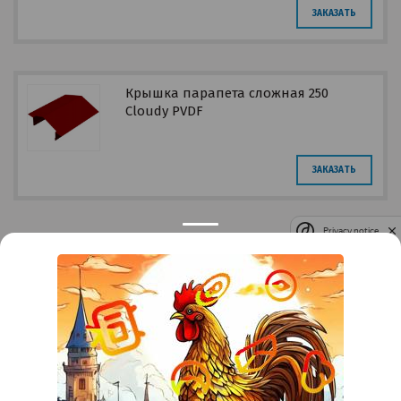
ЗАКАЗАТЬ
Крышка парапета сложная 250
Cloudy PVDF
ЗАКАЗАТЬ
Privacy notice
Контакты
Краснодар
Тимашевск
Темрюк
+7 (861) 298-41-90
+7 (861) 298-41-90
Российская, дом 269/10А