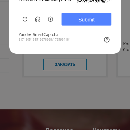
Крышка парапета сложная 125
Кол
Cloudy PVDF
Clo
ЗАКАЗАТЬ