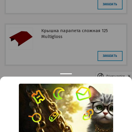
ЗАКАЗАТЬ
Крышка парапета сложная 125
Multigloss
ЗАКАЗАТЬ
Privacy notice
Контакты
Краснодар
Тимашевск
Темрюк
+7 (861) 298-41-90
+7 (861) 298-41-90
Российская, дом 269/10А