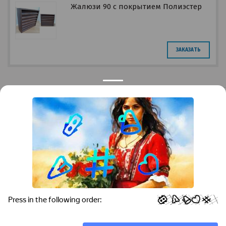
Жалюзи 90 с покрытием Полиэстер
ЗАКАЗАТЬ
Privacy notice
Контакты
Краснодар
Тимашевск
Темрюк
+7 (861) 298-41-90
+7 (861) 298-41-90
Российская, дом 269/10А
krov@krovsystem.com
ЗАКАЗАТЬ ЗВОНОК
Copyright © "Кровельные системы", 2019