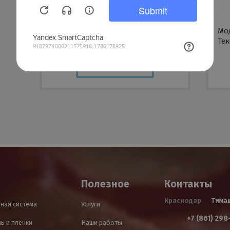
Жалюзи 90 с покрытием Текстур
Мо
Тек
ЗАКАЗАТЬ
Полезное
Контакты
Краснодар
Тима
ная система
Услуги
+7 (861) 298
ь и пленки
Наши работы