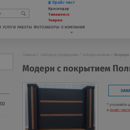
Прайс-лист
Краснодар
Тимашевск
Темрюк
И
УСЛУГИ
РАБОТЫ
ФОТОЗАБОРЫ
О КОМПАНИИ
Главная /
Заборы и ограждения /
Заборы жалюзи /
Модерн 
Модерн с покрытием Пол
ЗАК
3D
* уточняйте 
в
прайс-лист