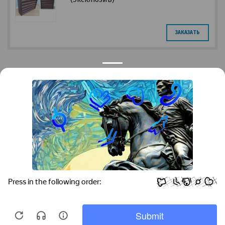
ЗАКАЗАТЬ
Privacy notice
Контакты
Краснодар
Тимашевск
Темрюк
+7 (861) 298-41-90
+7 (861) 298-41-90
Российская, дом 269/10А
krov@krovsystem.com
ЗАКАЗАТЬ ЗВОНОК
Copyright © "Кровельные системы", 2019
Информация на данном сайте носит ознакомительный характер и не является