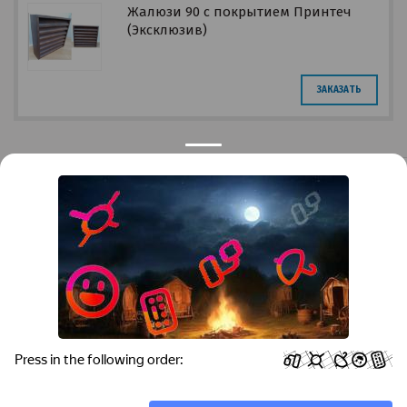
Жалюзи 90 с покрытием Принтеч
(Эксклюзив)
ЗАКАЗАТЬ
Privacy notice
Контакты
Краснодар
Тимашевск
Темрюк
+7 (861) 298-41-90
+7 (861) 298-41-90
Российская, дом 269/10А
krov@krovsystem.com
ЗАКАЗАТЬ ЗВОНОК
Copyright © "Кровельные системы", 2019