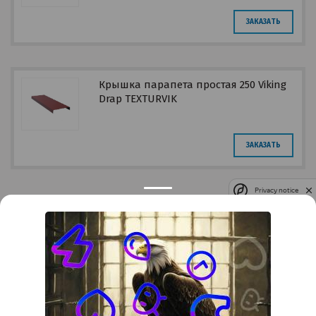
ЗАКАЗАТЬ
Крышка парапета простая 250 Viking
Drap ТEXTURVIK
ЗАКАЗАТЬ
Privacy notice
Контакты
Краснодар
Тимашевск
Темрюк
+7 (861) 298-41-90
+7 (861) 298-41-90
Российская, дом 269/10А