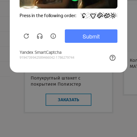
Кол
MA
Полукруглый штакет с
покрытием Полиэстер
(односторонний)
ЗАКАЗАТЬ