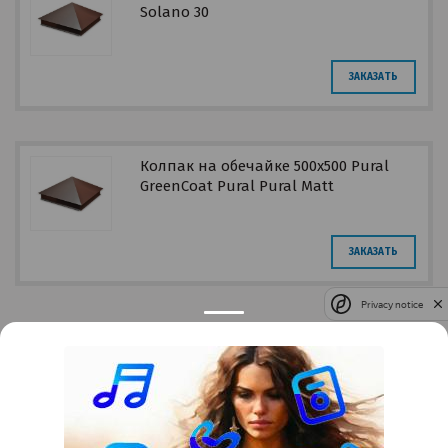
Solano 30
ЗАКАЗАТЬ
Колпак на обечайке 500х500 Pural
GreenCoat Pural Pural Matt
ЗАКАЗАТЬ
Privacy notice
Контакты
Краснодар
Тимашевск
Темрюк
+7 (861) 298-41-90
+7 (861) 298-41-90