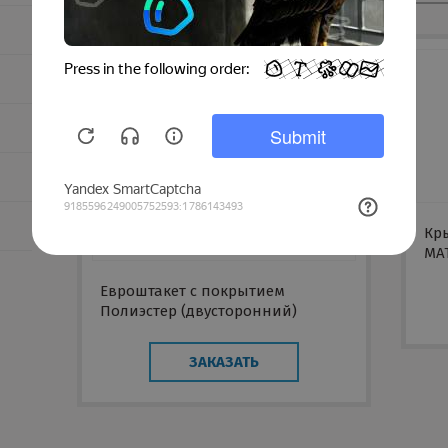
Кр
MA
Евроштакет с покрытием
Полиэстер (двусторонний)
ЗАКАЗАТЬ