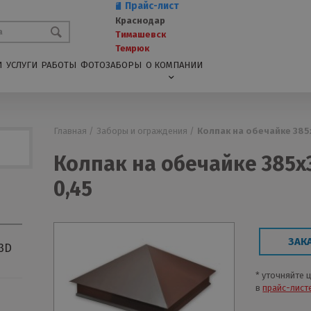
Прайс-лист
Краснодар
Тимашевск
Темрюк
И
УСЛУГИ
РАБОТЫ
ФОТОЗАБОРЫ
О КОМПАНИИ
Главная /
Заборы и ограждения /
Колпак на обечайке 385
Колпак на обечайке 385х
0,45
ЗАК
3D
* уточняйте 
в
прайс-лист