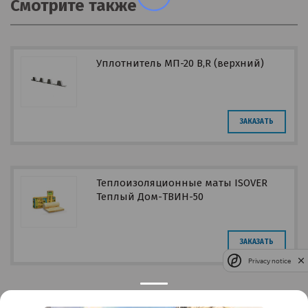
Смотрите также
Уплотнитель МП-20 B,R (верхний)
ЗАКАЗАТЬ
Теплоизоляционные маты ISOVER
Теплый Дом-ТВИН-50
ЗАКАЗАТЬ
Privacy notice