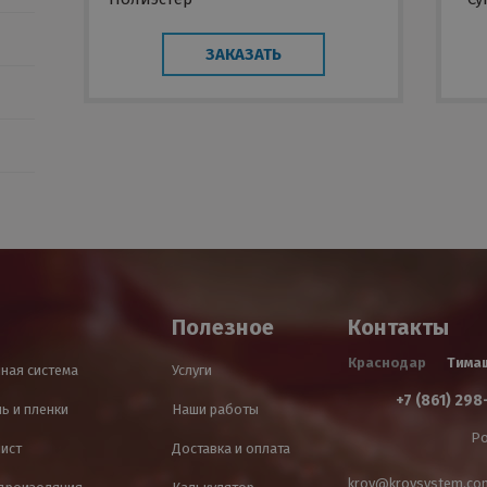
Sol
ЗАКАЗАТЬ
Полезное
Контакты
Краснодар
Тима
ная система
Услуги
+7 (861) 298
ь и пленки
Наши работы
Ро
лист
Доставка и оплата
krov@krovsystem.co