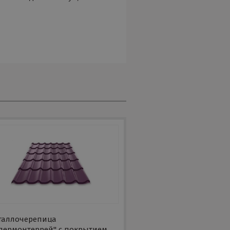
таллочерепица
упермонтеррей" с покрытием