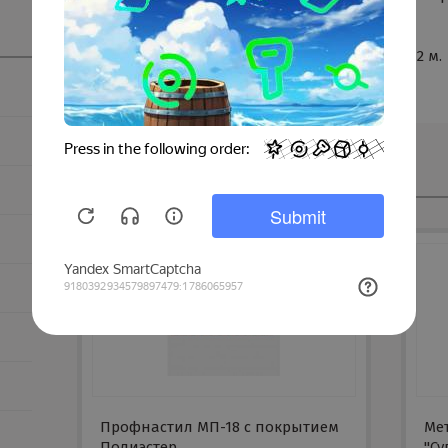
конструкций и скатной кровли.
Размер профлиста H-60x845 от 0,5 до 12 м.
Смотрите также
Профнастил МП-18 с покрытием
Ме
Полиэстер
"С