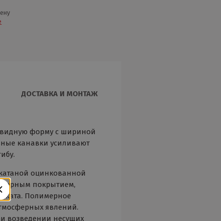
цену
е
ДОСТАВКА И МОНТАЖ
иевидную форму с шириной
льные канавки усиливают
ибу.
окатаной оцинкованной
лимерным покрытием,
роката. Полимерное
тмосферных явлений.
ри возведении несущих