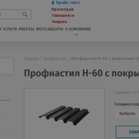
Прайс-лист
Краснодар
Тимашевск
Темрюк
И
УСЛУГИ
РАБОТЫ
ФОТОЗАБОРЫ
О КОМПАНИИ
Главная /
Профнастил /
Профнастил Н-60 с покрытием C
Профнастил Н-60 с покр
Гарантия от 1
Толщина пок
Выбрать
ЗАК