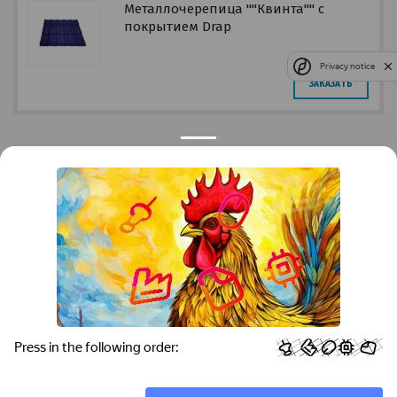
Металлочерепица ""Квинта"" с
покрытием Drap
Privacy notice
ЗАКАЗАТЬ
Контакты
Краснодар
Тимашевск
Темрюк
+7 (861) 298-41-90
+7 (861) 298-41-90
Российская, дом 269/10А
krov@krovsystem.com
ЗАКАЗАТЬ ЗВОНОК
Copyright © "Кровельные системы", 2019