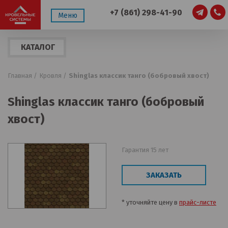
+7 (861) 298-41-90
Меню
КАТАЛОГ
ПРОДУКЦИИ
Главная /
Кровля /
Shinglas классик танго (бобровый хвост)
Shinglas классик танго (бобровый
хвост)
Гарантия 15 лет
ЗАКАЗАТЬ
* уточняйте цену в
прайс-листе