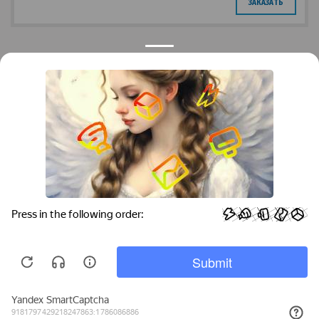
ЗАКАЗАТЬ
Контакты
Краснодар
Тимашевск
Темрюк
+7 (861) 298-41-90
+7 (861) 298-41-90
Российская, дом 269/10А
krov@krovsystem.com
ЗАКАЗАТЬ ЗВОНОК
Copyright © "Кровельные системы", 2019
Информация на данном сайте носит ознакомительный характер и не является
публичной офертой
Политика конфиденциальности