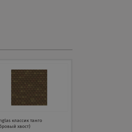
nglas классик танго
бровый хвост)