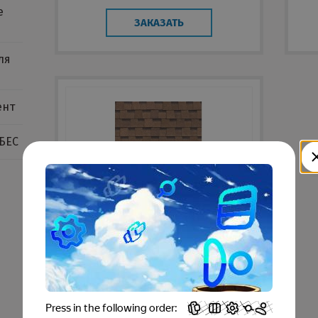
е
ЗАКАЗАТЬ
ля
ент
БЕС
Shinglas кантри
ламинированный (драконий
зуб)
ЗАКАЗАТЬ