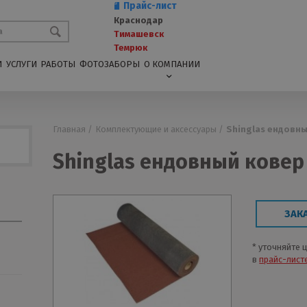
Прайс-лист
Краснодар
Тимашевск
Темрюк
И
УСЛУГИ
РАБОТЫ
ФОТОЗАБОРЫ
О КОМПАНИИ
Главная /
Комплектующие и аксессуары /
Shinglas ендовн
Shinglas ендовный ковер
ЗАК
* уточняйте 
в
прайс-лист