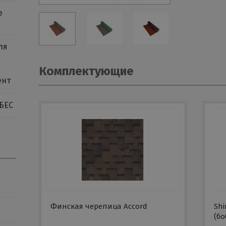
е
ля
Комплектующие
ент
БЕС
Финская черепица Accord
Shi
(бо