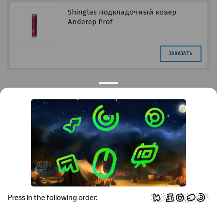
Shinglas подкладочный ковер
Anderep Prof
ЗАКАЗАТЬ
Privacy notice
Контакты
Краснодар
Тимашевск
Темрюк
+7 (861) 298-41-90
+7 (861) 298-41-90
Российская, дом 269/10А
krov@krovsystem.com
ЗАКАЗАТЬ ЗВОНОК
Copyright © "Кровельные системы", 2019