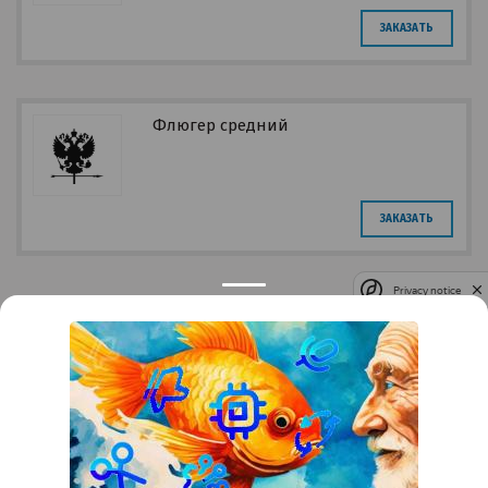
ЗАКАЗАТЬ
Флюгер средний
ЗАКАЗАТЬ
Privacy notice
Контакты
Краснодар
Тимашевск
Темрюк
+7 (861) 298-41-90
+7 (861) 298-41-90
Российская, дом 269/10А