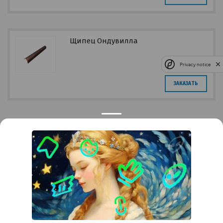
Щипец Ондувилла
Privacy notice
ЗАКАЗАТЬ
Контакты
Краснодар
Тимашевск
Темрюк
+7 (861) 298-41-90
+7 (861) 298-41-90
Российская, дом 269/10А
krov@krovsystem.com
ЗАКАЗАТЬ ЗВОНОК