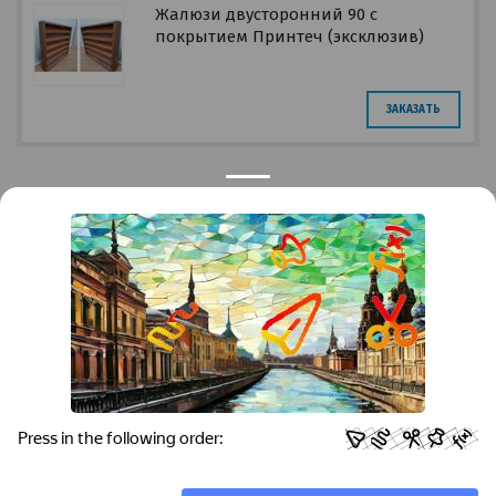
Жалюзи двусторонний 90 с
покрытием Принтеч (эксклюзив)
ЗАКАЗАТЬ
Privacy notice
Контакты
Краснодар
Тимашевск
Темрюк
+7 (861) 298-41-90
+7 (861) 298-41-90
Российская, дом 269/10А
krov@krovsystem.com
ЗАКАЗАТЬ ЗВОНОК
Copyright © "Кровельные системы", 2019