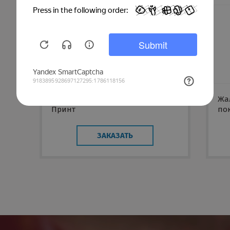
Модерн с покрытием Колорити
Жа
Принт
по
ЗАКАЗАТЬ