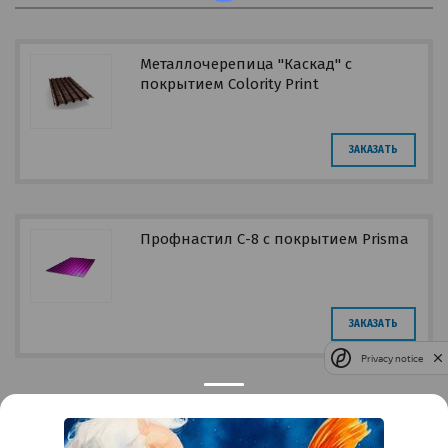
Металлочерепица "Каскад" с
покрытием Colority Print
ЗАКАЗАТЬ
Профнастил С-8 с покрытием Prisma
ЗАКАЗАТЬ
Privacy notice
Контакты