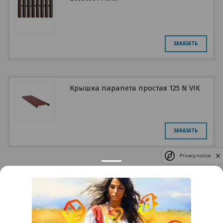
ЗАКАЗАТЬ
Крышка парапета простая 125 N VIK
ЗАКАЗАТЬ
Privacy notice
Контакты
Краснодар
Тимашевск
Темрюк