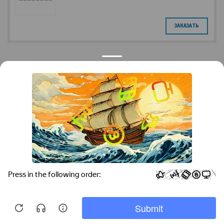
ЗАКАЗАТЬ
Контакты
Краснодар
Тимашевск
Темрюк
+7 (861) 298-41-90
+7 (861) 298-41-90
Российская, дом 269/10А
krov@krovsystem.com
ЗАКАЗАТЬ ЗВОНОК
Copyright © "Кровельные системы", 2019
Информация на данном сайте носит ознакомительный характер и не является
публичной офертой