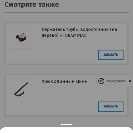
Смотрите также
Держатель трубы водосточной (на
дерево) «FORAMINA»
прямоугольного сечения
ЗАКАЗАТЬ
Крюк длинный Цинк
Privacy notice
ЗАКАЗАТЬ