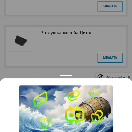
ЗАКАЗАТЬ
Заглушка желоба Цинк
ЗАКАЗАТЬ
Privacy notice
Контакты
Краснодар
Тимашевск
Темрюк
+7 (861) 298-41-90
+7 (861) 298-41-90
Российская, дом 269/10А