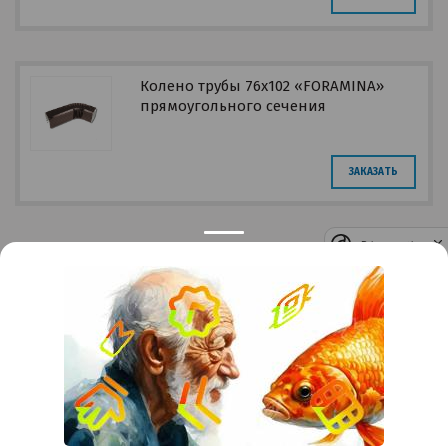
Колено трубы 76х102 «FORAMINA»
прямоугольного сечения
ЗАКАЗАТЬ
Privacy notice
Контакты
Краснодар
Тимашевск
Темрюк
+7 (861) 298-41-90
+7 (861) 298-41-90
Российская, дом 269/10А
krov@krovsystem.com
ЗАКАЗАТЬ ЗВОНОК