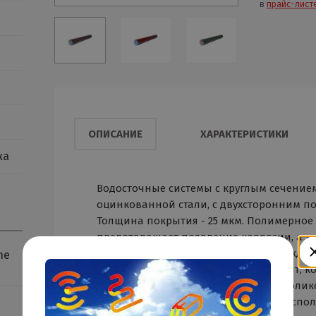
в
прайс-лист
ОПИСАНИЕ
ХАРАКТЕРИСТИКИ
ка
Водосточные системы с круглым сечением
оцинкованной стали, с двухсторонним п
Толщина покрытия - 25 мкм. Полимерное
предотвращает появление коррозии, а т
устойчивость к механическим поврежде
ne
расцветок позволяет выбрать вариант, к
гармонично сочетаться с внешним облик
пропускная способность позволяет испо