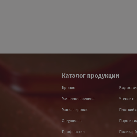
Каталог продукции
Кровля
Водосточ
Металлочерепица
Утеплител
Мягкая кровля
Плоский 
Ондувилла
Паро и г
Профнастил
Поликарб