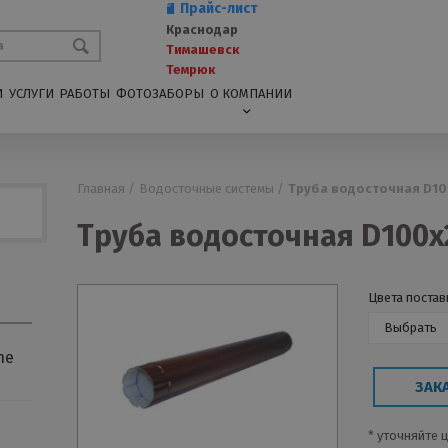
Прайс-лист
Краснодар
Тимашевск
Темрюк
И
УСЛУГИ
РАБОТЫ
ФОТОЗАБОРЫ
О КОМПАНИИ
Главная /
Водосточные системы /
Труба водосточная D10
Труба водосточная D100х2
Цвета постав
Выбрать
ne
ЗАК
* уточняйте 