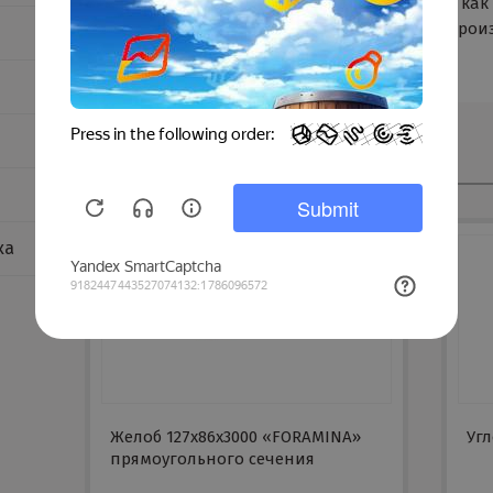
системы OptimLine при строительстве как
общественных учреждений, а также прои
Смотрите также
ка
Желоб 127х86х3000 «FORAMINA»
Угл
прямоугольного сечения