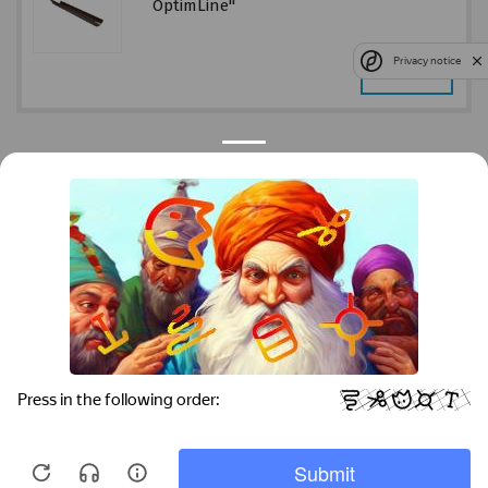
OptimLine"
Privacy notice
ЗАКАЗАТЬ
Контакты
Краснодар
Тимашевск
Темрюк
+7 (861) 298-41-90
+7 (861) 298-41-90
Российская, дом 269/10А
krov@krovsystem.com
ЗАКАЗАТЬ ЗВОНОК
Copyright © "Кровельные системы", 2019
Информация на данном сайте носит ознакомительный характер и не является