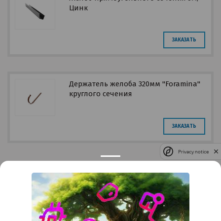
Цинк
ЗАКАЗАТЬ
Держатель желоба 320мм "Foramina"
круглого сечения
ЗАКАЗАТЬ
Privacy notice
Контакты
Краснодар
Тимашевск
Темрюк
+7 (861) 298-41-90
+7 (861) 298-41-90