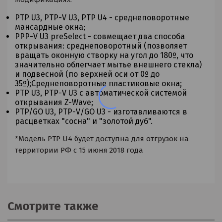
PTP U3, PTP-V U3, PTP U4 - среднеповоротные
мансардные окна;
PPP-V U3 preSelect - совмещает два способа
открывания: среднеповоротный (позволяет
вращать оконную створку на угол до 180º, что
значительно облегчает мытье внешнего стекла)
и подвесной (по верхней оси от 0º до
35º);Среднеповоротные пластиковые окна;
PTP U3, PTP-V U3 с автоматической системой
открывания Z-Wave;
PTP/GO U3, PTP-V/GO U3 - изготавливаются в
расцветках "сосна" и "золотой дуб".
*Модель PTP U4 будет доступна для отгрузок на
территории РФ c 15 июня 2018 года
Смотрите также