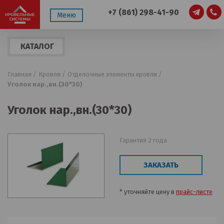
+7 (861) 298-41-90
Меню
КАТАЛОГ
ПРОДУКЦИИ
Главная /
Кровля /
Отделочные элементы кровли /
Уголок нар.,вн.(30*30)
Уголок нар.,вн.(30*30)
Гарантия 2 года
ЗАКАЗАТЬ
* уточняйте цену в
прайс-листе