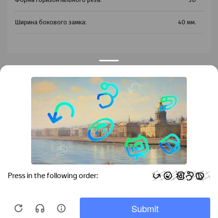
Ширина бокового замка:
40 мм.
Privacy notice
Контакты
Краснодар
Тимашевск
Темрюк
+7 (861) 298-41-90
+7 (861) 298-41-90
Российская, дом 269/10А
krov@krovsystem.com
ЗАКАЗАТЬ ЗВОНОК
Copyright © "Кровельные системы", 2019
Информация на данном сайте носит ознакомительный характер и не является