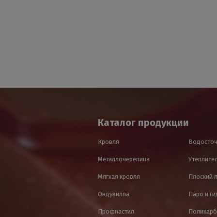
Каталог продукции
Кровля
Водосточ
Металлочерепица
Утеплител
Мягкая кровля
Плоский 
Ондувилла
Паро и г
Профнастил
Поликарб