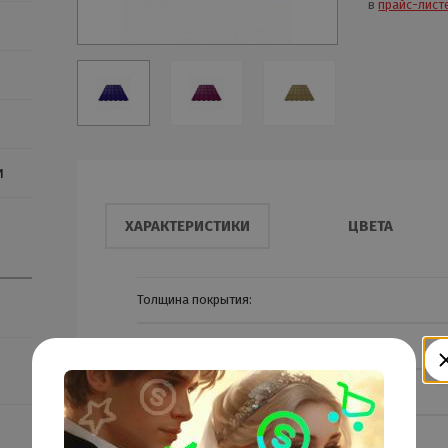
в
прайс-лист
и
ХАРАКТЕРИСТИКИ
ЦВЕТА
Толщина покрытия:
Шаг волны:
Высота волны:
Высота ступени: