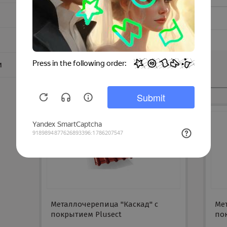
Тип покрытия:
и
Смотрите также
Металлочерепица "Каскад" с
Ме
покрытием Plusect
пок