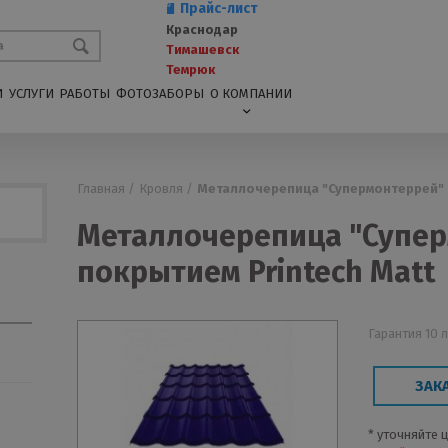
Прайс-лист
Краснодар
Тимашевск
Темрюк
И
УСЛУГИ
РАБОТЫ
ФОТОЗАБОРЫ
О КОМПАНИИ
Главная /
Кровля /
Металлочерепица "Супермонтеррей" с
Металлочерепица "Супер
покрытием Printech Matt
Гарантия 10 
ЗАК
* уточняйте 