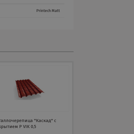
Printech Matt
таллочерепица "Каскад" с
рытием P VIK 0,5