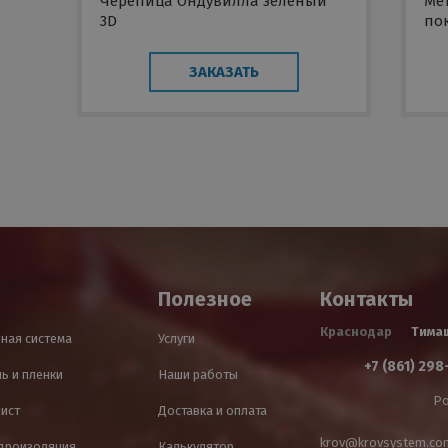
Черепица Ондувилла зеленый
Ме
3D
пок
ЗАКАЗАТЬ
Полезное
Контакты
Краснодар
Тима
ная система
Услуги
+7 (861) 298
ь и пленки
Наши работы
Ро
лист
Доставка и оплата
krov@krovsystem.co
идроизоляция
Калькулятор