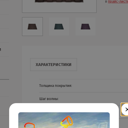
в
прайс-лист
и
ХАРАКТЕРИСТИКИ
Толщина покрытия:
Шаг волны:
Высота волны:
Высота ступени: