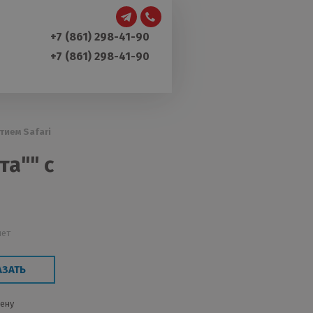
+7 (861) 298-41-90
+7 (861) 298-41-90
тием Safari
а"" с
лет
АЗАТЬ
цену