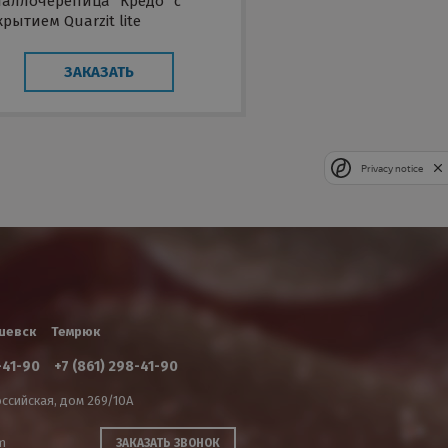
таллочерепица "Кредо" с
рытием Quarzit lite
ЗАКАЗАТЬ
Privacy notice
шевск
Темрюк
-41-90
+7 (861) 298-41-90
ссийская, дом 269/10А
m
ЗАКАЗАТЬ ЗВОНОК