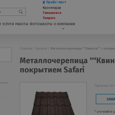
Прайс-лист
Краснодар
Тимашевск
Темрюк
И
УСЛУГИ
РАБОТЫ
ФОТОЗАБОРЫ
О КОМПАНИИ
Главная /
Кровля /
Металлочерепица ""Квинта"" с покры
Металлочерепица ""Квинт
покрытием Safari
Гарантия 20 
ЗАК
* уточняйте 