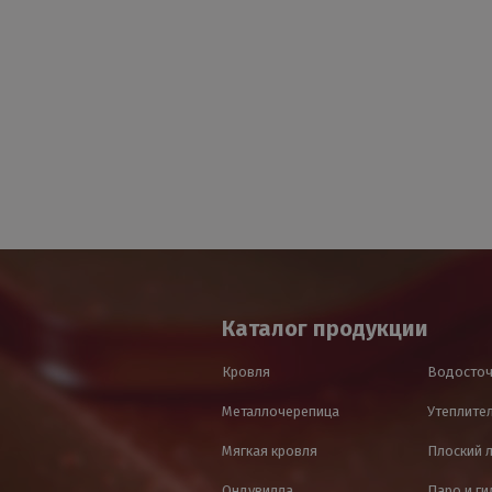
Каталог продукции
Кровля
Водосточ
Металлочерепица
Утеплител
Мягкая кровля
Плоский 
Ондувилла
Паро и г