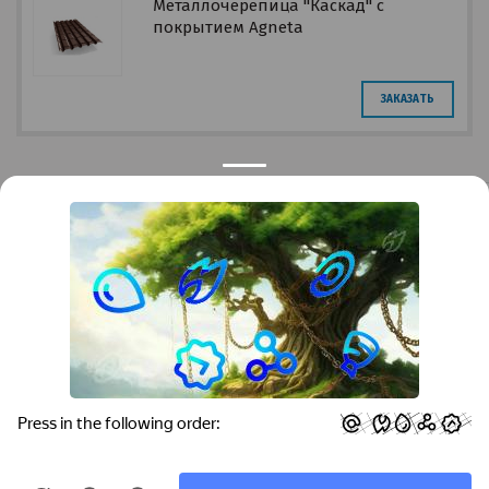
Металлочерепица "Каскад" с
покрытием Agneta
ЗАКАЗАТЬ
Privacy notice
Контакты
Краснодар
Тимашевск
Темрюк
+7 (861) 298-41-90
+7 (861) 298-41-90
Российская, дом 269/10А
krov@krovsystem.com
ЗАКАЗАТЬ ЗВОНОК
Copyright © "Кровельные системы", 2019